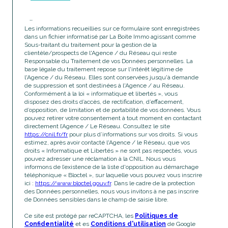
**
Les informations recueillies sur ce formulaire sont enregistrées
dans un fichier informatisé par La Boite Immo agissant comme
Sous-traitant du traitement pour la gestion de la
clientèle/prospects de l'Agence / du Réseau qui reste
Responsable du Traitement de vos Données personnelles. La
base légale du traitement repose sur l'intérêt légitime de
l'Agence / du Réseau. Elles sont conservées jusqu'à demande
de suppression et sont destinées à l'Agence / au Réseau.
Conformément à la loi « informatique et libertés », vous
disposez des droits d’accès, de rectification, d’effacement,
d’opposition, de limitation et de portabilité de vos données. Vous
pouvez retirer votre consentement à tout moment en contactant
directement l’Agence / Le Réseau. Consultez le site
https://cnil.fr/fr
pour plus d’informations sur vos droits. Si vous
estimez, après avoir contacté l'Agence / le Réseau, que vos
droits « Informatique et Libertés » ne sont pas respectés, vous
pouvez adresser une réclamation à la CNIL. Nous vous
informons de l’existence de la liste d'opposition au démarchage
téléphonique « Bloctel », sur laquelle vous pouvez vous inscrire
ici :
https://www.bloctel.gouv.fr
. Dans le cadre de la protection
des Données personnelles, nous vous invitons à ne pas inscrire
de Données sensibles dans le champ de saisie libre.
Ce site est protégé par reCAPTCHA, les
Politiques de
Confidentialité
et es
Conditions d'utilisation
de Google