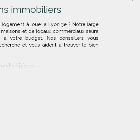
ns immobiliers
n logement à louer à Lyon 3e ? Notre large
e maisons et de locaux commerciaux saura
 à votre budget. Nos conseillers vous
herche et vous aident à trouver le bien
obilière
ndre votre bien dans le 3e arrondissement
t tout en œuvre pour faciliter votre
agner sereinement dans chaque étape de
t de notre connaissance approfondie du
 nous vous proposons une large sélection
pondant à vos critères et à votre budget.
lières
, vous accédez à un large éventail de
r.