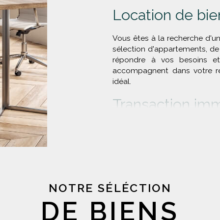
Location de bie
Vous êtes à la recherche d'u
sélection d'appartements, d
répondre à vos besoins et
accompagnent dans votre rec
idéal.
Transaction imm
Vous souhaitez acheter ou ve
de Lyon ? Notre agence me
transaction et vous accomp
votre projet.
Forts de notre expertise e
marché immobilier lyonnais,
NOTRE SÉLÉCTION
de biens immobiliers corres
DE BIENS
Grâce à nos
annonces immobi
biens, régulièrement mis à jou