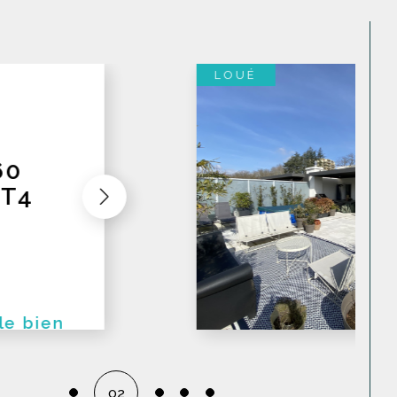
mations précises
de votre bien immobilier,
obiliers. Cette expertise vous garantit une
ie, en toute transparence et confiance.
LOUÉ
LLY
T5
TAGE
AT
ent toit-
 le bien
tat dans une
artement...
02