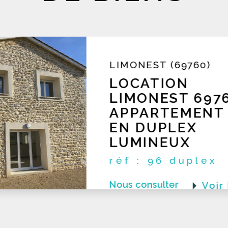
Nous vous offrons des
esti
réalisées par nos experts imm
transaction équitable et réuss
ÉCULLY (69130)
LOCATION ECU
69130
APPARTEMENT 
EN DERNIER É
EXCELLENT ÉT
réf : 232
LOCATION Ecully 69130 RARE Appartem
Nous consulter
Voir
terrase en dernier étage en excellent é
construction récente avec piscine. App