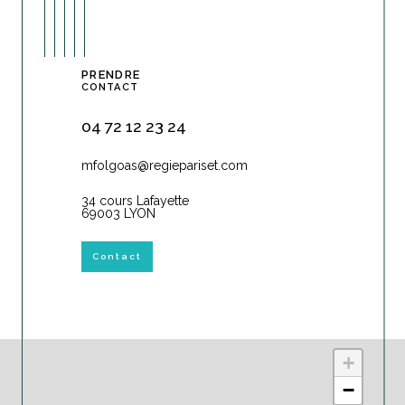
PRENDRE
CONTACT
04 72 12 23 24
mfolgoas@regiepariset.com
34 cours Lafayette
69003 LYON
Contact
+
−