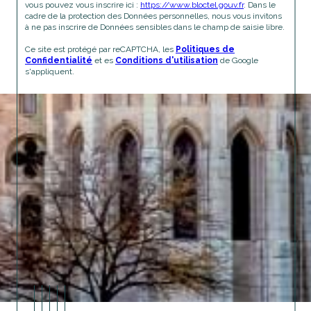
vous pouvez vous inscrire ici :
https://www.bloctel.gouv.fr
. Dans le
cadre de la protection des Données personnelles, nous vous invitons
à ne pas inscrire de Données sensibles dans le champ de saisie libre.
Ce site est protégé par reCAPTCHA, les
Politiques de
Confidentialité
et es
Conditions d'utilisation
de Google
s'appliquent.