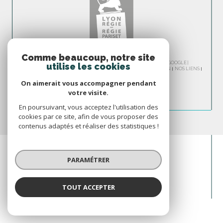
Comme beaucoup, notre site
© 2026 | TOUS DROITS RÉSERVÉS | TRADUCTION POWERED BY GOOGLE |
utilise les cookies
NOS HONORAIRES
PLAN DU SITE
MENTIONS LÉGALES
ADMIN
NOS LIENS
POLITIQUE RGPD
COOKIES
On aimerait vous accompagner pendant
votre visite.
En poursuivant, vous acceptez l'utilisation des
cookies par ce site, afin de vous proposer des
contenus adaptés et réaliser des statistiques !
PARAMÉTRER
TOUT ACCEPTER