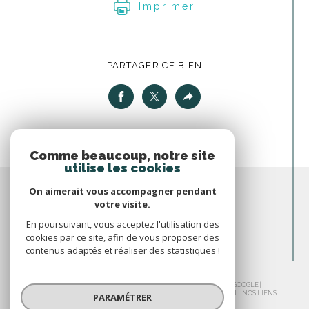
Imprimer
PARTAGER CE BIEN
Comme beaucoup, notre site
utilise les cookies
On aimerait vous accompagner pendant
votre visite.
En poursuivant, vous acceptez l'utilisation des
cookies par ce site, afin de vous proposer des
contenus adaptés et réaliser des statistiques !
© 2026 | TOUS DROITS RÉSERVÉS | TRADUCTION POWERED BY GOOGLE |
NOS HONORAIRES
PLAN DU SITE
MENTIONS LÉGALES
ADMIN
NOS LIENS
PARAMÉTRER
POLITIQUE RGPD
COOKIES