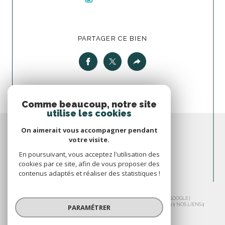
PARTAGER CE BIEN
Comme beaucoup, notre site
utilise les cookies
On aimerait vous accompagner pendant
votre visite.
En poursuivant, vous acceptez l'utilisation des
cookies par ce site, afin de vous proposer des
contenus adaptés et réaliser des statistiques !
© 2026 | TOUS DROITS RÉSERVÉS | TRADUCTION POWERED BY GOOGLE |
NOS HONORAIRES
PLAN DU SITE
MENTIONS LÉGALES
ADMIN
NOS LIENS
PARAMÉTRER
POLITIQUE RGPD
COOKIES