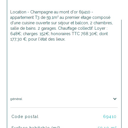
Location - Champagne au mont d'or 69410 - 
appartement T3 de 59.1m² au premier étage composé 
d'une cuisine ouverte sur séjour et balcon, 2 chambres, 
salle de bains. 2 garages. Chauffage collectif. Loyer : 
648€; charges :152€; honoraires TTC 768.30€; dont 
177,30 €; pour l'état des lieux.
général
TRAD_SIROCCO_Caracteristique
Valeurs
Code postal
69410
Surface habitable (m²)
59,10 m²