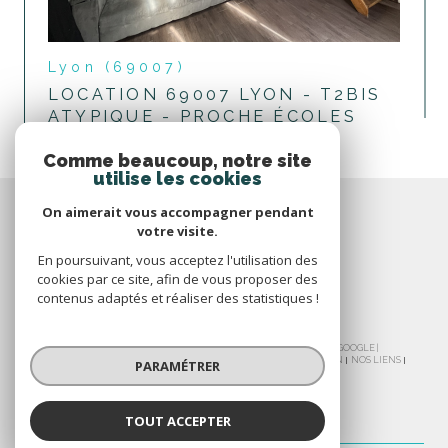
Lyon (69007)
LOCATION 69007 LYON - T2BIS
ATYPIQUE - PROCHE ÉCOLES
voir le bien
Comme beaucoup, notre site
utilise les cookies
On aimerait vous accompagner pendant
votre visite.
En poursuivant, vous acceptez l'utilisation des
cookies par ce site, afin de vous proposer des
contenus adaptés et réaliser des statistiques !
© 2026 | TOUS DROITS RÉSERVÉS | TRADUCTION POWERED BY GOOGLE |
NOS HONORAIRES
PLAN DU SITE
MENTIONS LÉGALES
ADMIN
NOS LIENS
PARAMÉTRER
POLITIQUE RGPD
COOKIES
TOUT ACCEPTER