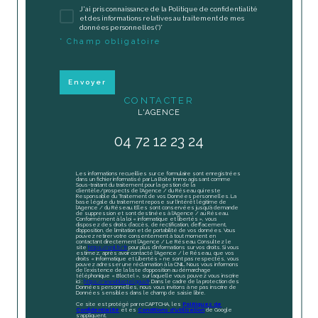
J'ai pris connaissance de la Politique de confidentialité
et des informations relatives au traitement de mes
données personnelles (*)*
* Champ obligatoire
Envoyer
CONTACTER
L'AGENCE
04 72 12 23 24
Les informations recueillies sur ce formulaire sont enregistrées
dans un fichier informatisé par La Boite Immo agissant comme
Sous-traitant du traitement pour la gestion de la
clientèle/prospects de l'Agence / du Réseau qui reste
Responsable du Traitement de vos Données personnelles. La
base légale du traitement repose sur l'intérêt légitime de
l'Agence / du Réseau. Elles sont conservées jusqu'à demande
de suppression et sont destinées à l'Agence / au Réseau.
Conformément à la loi « informatique et libertés », vous
disposez des droits d’accès, de rectification, d’effacement,
d’opposition, de limitation et de portabilité de vos données. Vous
pouvez retirer votre consentement à tout moment en
contactant directement l’Agence / Le Réseau. Consultez le
site
https://cnil.fr/fr
pour plus d’informations sur vos droits. Si vous
estimez, après avoir contacté l'Agence / le Réseau, que vos
droits « Informatique et Libertés » ne sont pas respectés, vous
pouvez adresser une réclamation à la CNIL. Nous vous informons
de l’existence de la liste d'opposition au démarchage
téléphonique « Bloctel », sur laquelle vous pouvez vous inscrire
ici :
https://www.bloctel.gouv.fr
. Dans le cadre de la protection des
Données personnelles, nous vous invitons à ne pas inscrire de
Données sensibles dans le champ de saisie libre.
Ce site est protégé par reCAPTCHA, les
Politiques de
Confidentialité
et es
Conditions d'utilisation
de Google
s'appliquent.