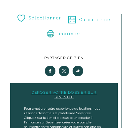
Sélectionner
Calculatrice
Imprimer
PARTAGER CE BIEN
DÉPOSER VOTRE DOSSIER SUR
SEVENTEE
Pour améliorer votre expérience de location, nous
utilisons désormais la plateforme Seventee.
Cliquez sur le lien ci-dessus pour accéder à
l'annonce sur Seventee, créer votre compte,
soumettre votre candidature et suivre son état en