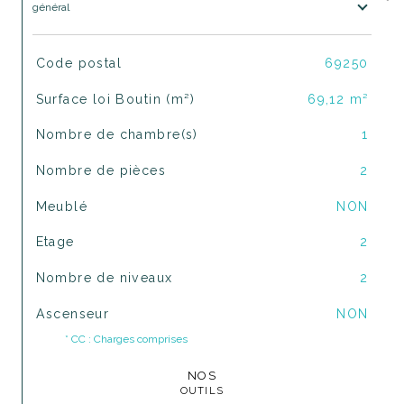
général
TRAD_SIROCCO_Caracteristique
Valeurs
Code postal
69250
Surface loi Boutin (m²)
69,12 m²
Nombre de chambre(s)
1
Nombre de pièces
2
Meublé
NON
Etage
2
Nombre de niveaux
2
Ascenseur
NON
* CC : Charges comprises
NOS
OUTILS