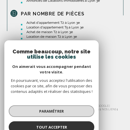
Annonces de Locations Immobilières à Lyon 3e
PAR NOMBRE DE PIÈCES
Achat d'appartement T2 à Lyon 3e
Location d'appartement T5 à Lyon 3e
Achat de maison T2 à Lyon 3e
Location de maison T2 à Lyon 3e
Comme beaucoup, notre site
utilise les cookies
On aimerait vous accompagner pendant
votre visite.
En poursuivant, vous acceptez l'utilisation des
cookies par ce site, afin de vous proposer des
contenus adaptés et réaliser des statistiques !
© 2026 | TOUS DROITS RÉSERVÉS | TRADUCTION POWERED BY GOOGLE |
NOS HONORAIRES
PLAN DU SITE
MENTIONS LÉGALES
ADMIN
NOS LIENS
PARAMÉTRER
POLITIQUE RGPD
COOKIES
TOUT ACCEPTER