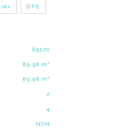
cier
DPE
69570
89,98 m²
89,98 m²
2
4
NON