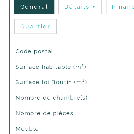
Général
Détails +
Finan
Quartier
TRAD_SIROCCO_Caracteristique
Valeurs
Code postal
Surface habitable (m²)
Surface loi Boutin (m²)
Nombre de chambre(s)
Nombre de pièces
Meublé