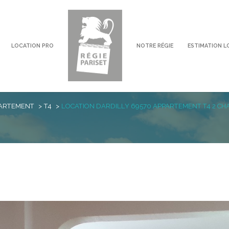
LOCATION PRO
NOTRE RÉGIE
ESTIMATION L
voir les
0
annonces
ARTEMENT
T4
LOCATION DARDILLY 69570 APPARTEMENT T4 2 C
imer
1
LOCALISATION
LOYER
ly
4 Pièces