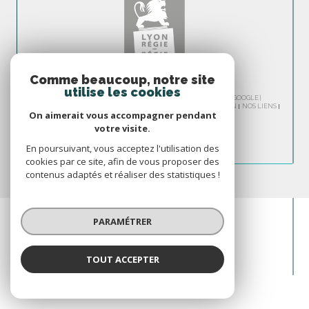
Comme beaucoup, notre site
utilise les cookies
© 2026 | TOUS DROITS RÉSERVÉS | TRADUCTION POWERED BY GOOGLE |
NOS HONORAIRES
PLAN DU SITE
MENTIONS LÉGALES
ADMIN
NOS LIENS
On aimerait vous accompagner pendant
POLITIQUE RGPD
COOKIES
votre visite.
En poursuivant, vous acceptez l'utilisation des
cookies par ce site, afin de vous proposer des
contenus adaptés et réaliser des statistiques !
PARAMÉTRER
TOUT ACCEPTER