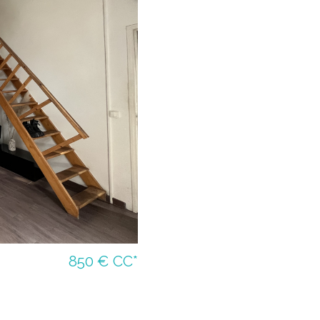
850 €
CC*