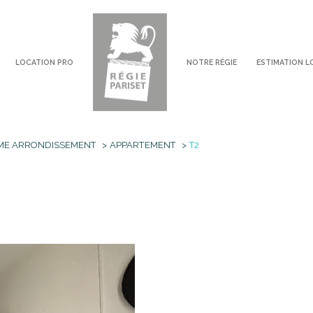
LOCATION PRO
NOTRE RÉGIE
ESTIMATION L
voir les
1
annonces
ME ARRONDISSEMENT
APPARTEMENT
T2
imer
1
LOCALISATION
LOYER
2 Pièces