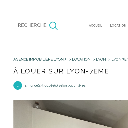
RECHERCHE
ACCUEIL
LOCATION
AGENCE IMMOBILIÈRE LYON 3
LOCATION
LYON
LYON 7E
Louer
Est
à l'année
À LOUER SUR LYON-7EME
TYPE DE BIEN
1
à l'année
1
annonce(s) trouvée(s) selon vos critères
Appartement
69001 - Lyon