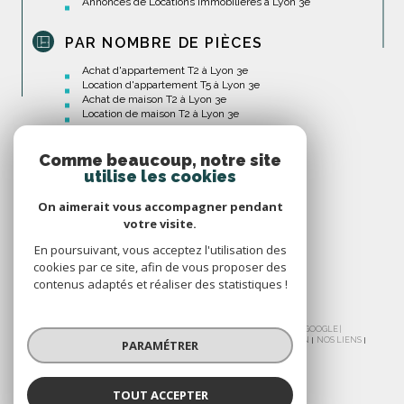
Annonces de Locations Immobilières à Lyon 3e
PAR NOMBRE DE PIÈCES
Achat d'appartement T2 à Lyon 3e
Location d'appartement T5 à Lyon 3e
Achat de maison T2 à Lyon 3e
Location de maison T2 à Lyon 3e
Comme beaucoup, notre site
utilise les cookies
On aimerait vous accompagner pendant
votre visite.
En poursuivant, vous acceptez l'utilisation des
cookies par ce site, afin de vous proposer des
contenus adaptés et réaliser des statistiques !
© 2026 | TOUS DROITS RÉSERVÉS | TRADUCTION POWERED BY GOOGLE |
NOS HONORAIRES
PLAN DU SITE
MENTIONS LÉGALES
ADMIN
NOS LIENS
PARAMÉTRER
POLITIQUE RGPD
COOKIES
TOUT ACCEPTER