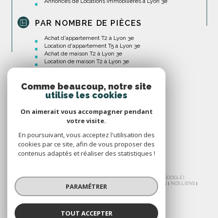
Annonces de Locations Immobilières à Lyon 3e
PAR NOMBRE DE PIÈCES
Achat d'appartement T2 à Lyon 3e
Location d'appartement T5 à Lyon 3e
Achat de maison T2 à Lyon 3e
Location de maison T2 à Lyon 3e
Comme beaucoup, notre site
utilise les cookies
On aimerait vous accompagner pendant
votre visite.
En poursuivant, vous acceptez l'utilisation des
cookies par ce site, afin de vous proposer des
contenus adaptés et réaliser des statistiques !
© 2026 | TOUS DROITS RÉSERVÉS | TRADUCTION POWERED BY GOOGLE |
NOS HONORAIRES
PLAN DU SITE
MENTIONS LÉGALES
ADMIN
NOS LIENS
PARAMÉTRER
POLITIQUE RGPD
COOKIES
TOUT ACCEPTER