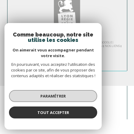
Comme beaucoup, notre site
utilise les cookies
© 2026 | TOUS DROITS RÉSERVÉS | TRADUCTION POWERED BY GOOGLE |
NOS HONORAIRES
PLAN DU SITE
MENTIONS LÉGALES
ADMIN
NOS LIENS
On aimerait vous accompagner pendant
POLITIQUE RGPD
COOKIES
votre visite.
En poursuivant, vous acceptez l'utilisation des
cookies par ce site, afin de vous proposer des
contenus adaptés et réaliser des statistiques !
PARAMÉTRER
TOUT ACCEPTER