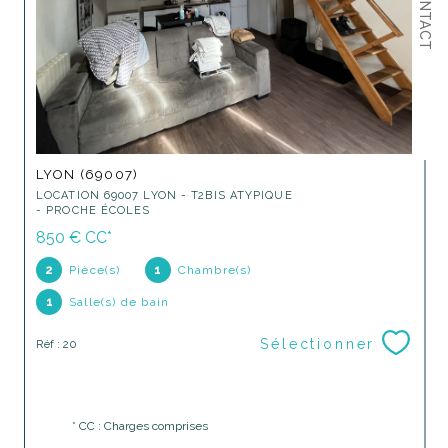
CONTACT
LYON (69007)
LOCATION 69007 LYON - T2BIS ATYPIQUE
- PROCHE ÉCOLES
850 €
CC*
2
Pièce(s)
1
Chambre(s)
1
Salle(s) de bain
Sélectionner
Réf : 20
* CC : Charges comprises