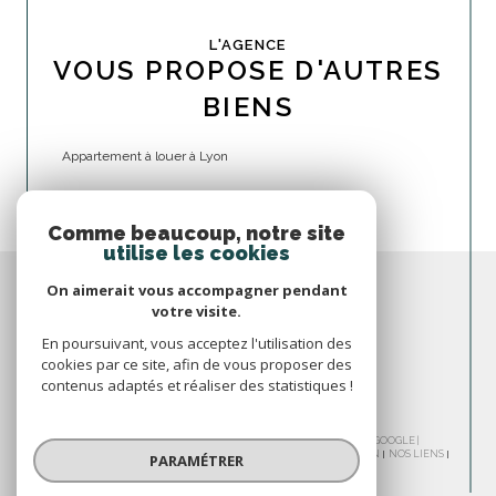
L'AGENCE
VOUS PROPOSE D'AUTRES
BIENS
Appartement à louer à Lyon
Comme beaucoup, notre site
utilise les cookies
On aimerait vous accompagner pendant
votre visite.
En poursuivant, vous acceptez l'utilisation des
cookies par ce site, afin de vous proposer des
contenus adaptés et réaliser des statistiques !
© 2026 | TOUS DROITS RÉSERVÉS | TRADUCTION POWERED BY GOOGLE |
NOS HONORAIRES
PLAN DU SITE
MENTIONS LÉGALES
ADMIN
NOS LIENS
PARAMÉTRER
POLITIQUE RGPD
COOKIES