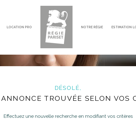
voir les
0
annonces
R ARRONDISSEMENT
imer
LOCATION PRO
NOTRE RÉGIE
ESTIMATION L
1
LOCALISATION
LOYER
DÉSOLÉ,
ANNONCE TROUVÉE SELON VOS 
Effectuez une nouvelle recherche en modifiant vos critères