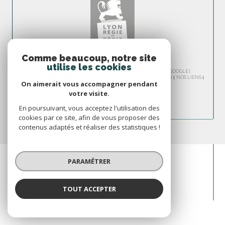
Comme beaucoup, notre site
utilise les cookies
© 2026 | TOUS DROITS RÉSERVÉS | TRADUCTION POWERED BY GOOGLE |
NOS HONORAIRES
PLAN DU SITE
MENTIONS LÉGALES
ADMIN
NOS LIENS
On aimerait vous accompagner pendant
POLITIQUE RGPD
COOKIES
votre visite.
En poursuivant, vous acceptez l'utilisation des
cookies par ce site, afin de vous proposer des
contenus adaptés et réaliser des statistiques !
PARAMÉTRER
TOUT ACCEPTER