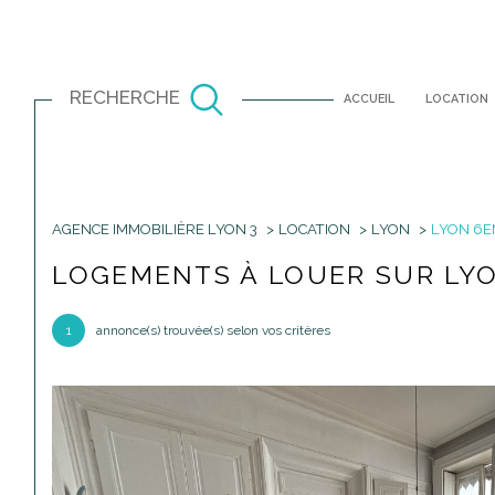
RECHERCHE
ACCUEIL
LOCATION
AGENCE IMMOBILIÈRE LYON 3
LOCATION
LYON
LYON 6E
Louer
Est
à l'année
LOGEMENTS À LOUER SUR LY
TYPE DE BIEN
à l'année
1
annonce(s) trouvée(s) selon vos critères
69001 - Lyon