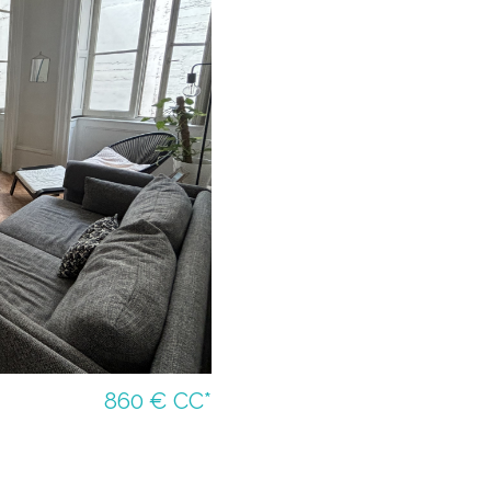
860 €
CC*