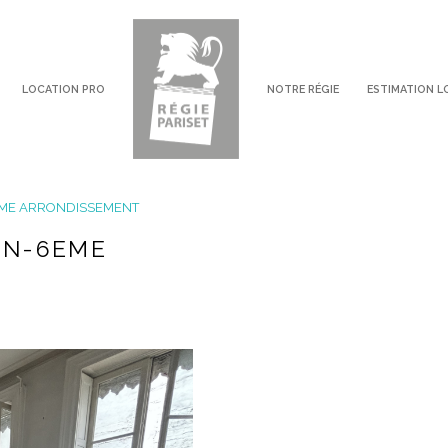
LOCATION PRO
NOTRE RÉGIE
ESTIMATION L
voir les
1
annonces
ME ARRONDISSEMENT
imer
ON-6EME
1
LOCALISATION
LOYER