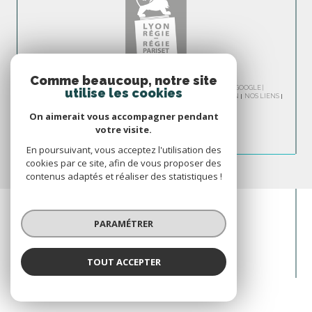
Comme beaucoup, notre site
© 2026 | TOUS DROITS RÉSERVÉS | TRADUCTION POWERED BY GOOGLE |
utilise les cookies
NOS HONORAIRES
PLAN DU SITE
MENTIONS LÉGALES
ADMIN
NOS LIENS
POLITIQUE RGPD
COOKIES
On aimerait vous accompagner pendant
votre visite.
En poursuivant, vous acceptez l'utilisation des
cookies par ce site, afin de vous proposer des
contenus adaptés et réaliser des statistiques !
PARAMÉTRER
TOUT ACCEPTER