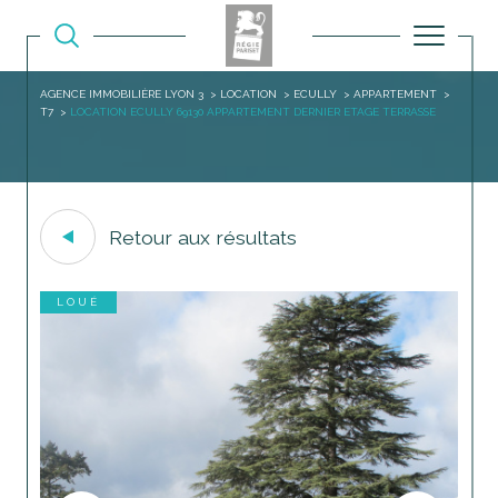
AGENCE IMMOBILIÈRE LYON 3
LOCATION
ECULLY
APPARTEMENT
T7
LOCATION ECULLY 69130 APPARTEMENT DERNIER ETAGE TERRASSE
Retour aux résultats
LOUÉ