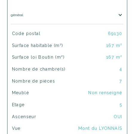
général
TRAD_SIROCCO_Caracteristique
Valeurs
Code postal
69130
Surface habitable (m²)
167 m²
Surface loi Boutin (m²)
167 m²
Nombre de chambre(s)
4
Nombre de pièces
7
Meublé
Non renseigné
Etage
5
Ascenseur
OUI
Vue
Mont du LYONNAIS