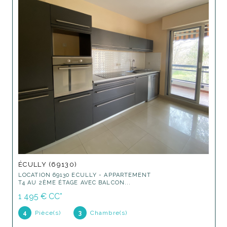
ÉCULLY (69130)
LOCATION 69130 ECULLY - APPARTEMENT
T4 AU 2ÈME ÉTAGE AVEC BALCON...
1 495 €
CC*
4
Pièce(s)
3
Chambre(s)