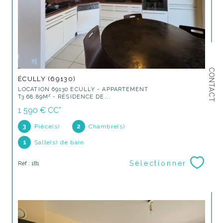
CONTACT
ÉCULLY (69130)
LOCATION 69130 ECULLY - APPARTEMENT
T3 68.89M² - RÉSIDENCE DE...
1 590 €
CC*
3
Pièce(s)
2
Chambre(s)
1
Salle(s) de bain
Sélectionner
Réf : 181