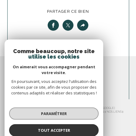
PARTAGER CE BIEN
Comme beaucoup, notre site
utilise les cookies
On aimerait vous accompagner pendant
votre visite.
En poursuivant, vous acceptez l'utilisation des
cookies par ce site, afin de vous proposer des
contenus adaptés et réaliser des statistiques !
© 2026 | TOUS DROITS RÉSERVÉS | TRADUCTION POWERED BY GOOGLE |
NOS HONORAIRES
PLAN DU SITE
MENTIONS LÉGALES
ADMIN
NOS LIENS
PARAMÉTRER
POLITIQUE RGPD
COOKIES
TOUT ACCEPTER