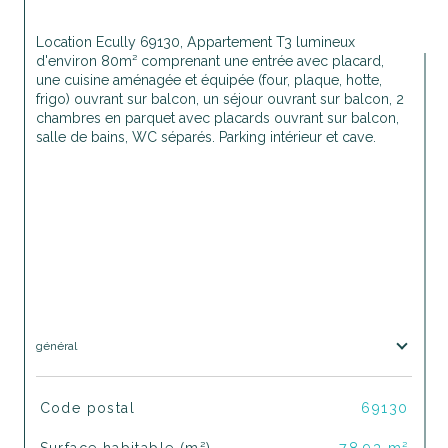
Location Ecully 69130, Appartement T3 lumineux 
d'environ 80m² comprenant une entrée avec placard, 
une cuisine aménagée et équipée (four, plaque, hotte, 
frigo) ouvrant sur balcon, un séjour ouvrant sur balcon, 2 
chambres en parquet avec placards ouvrant sur balcon, 
salle de bains, WC séparés. Parking intérieur et cave. 
général
TRAD_SIROCCO_Caracteristique
Valeurs
Code postal
69130
Surface habitable (m²)
78,93 m²