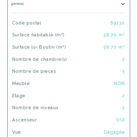
général
TRAD_SIROCCO_Caracteristique
Valeurs
Code postal
69130
Surface habitable (m²)
58,70 m²
Surface loi Boutin (m²)
58,70 m²
Nombre de chambre(s)
2
Nombre de pièces
3
Meublé
NON
Etage
2
Nombre de niveaux
2
Ascenseur
OUI
Vue
Dégagée