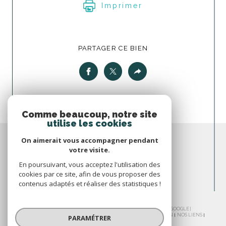
Imprimer
PARTAGER CE BIEN
Comme beaucoup, notre site
utilise les cookies
On aimerait vous accompagner pendant
votre visite.
En poursuivant, vous acceptez l'utilisation des
cookies par ce site, afin de vous proposer des
contenus adaptés et réaliser des statistiques !
© 2026 | TOUS DROITS RÉSERVÉS | TRADUCTION POWERED BY GOOGLE |
NOS HONORAIRES
PLAN DU SITE
MENTIONS LÉGALES
ADMIN
NOS LIENS
PARAMÉTRER
POLITIQUE RGPD
COOKIES