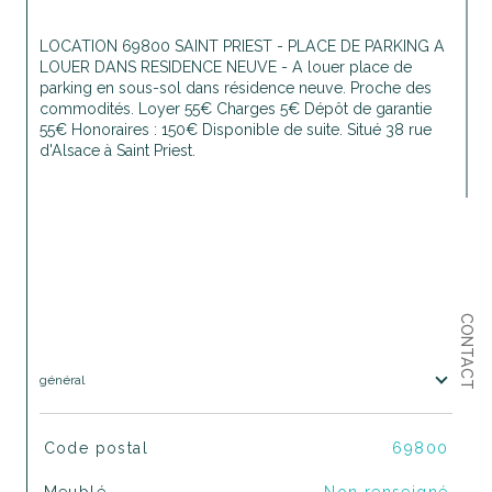
LOCATION 69800 SAINT PRIEST - PLACE DE PARKING A 
LOUER DANS RESIDENCE NEUVE - A louer place de 
parking en sous-sol dans résidence neuve. Proche des 
commodités. Loyer 55€ Charges 5€ Dépôt de garantie 
55€ Honoraires : 150€ Disponible de suite. Situé 38 rue 
d'Alsace à Saint Priest.
CONTACT
général
TRAD_SIROCCO_Caracteristique
Valeurs
Code postal
69800
Meublé
Non renseigné