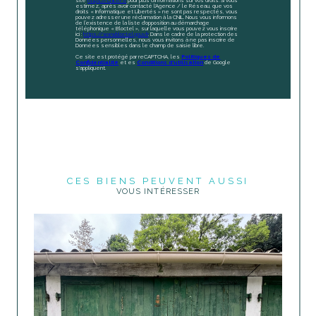
site
https://cnil.fr/fr
pour plus d’informations sur vos droits. Si vous
estimez, après avoir contacté l'Agence / le Réseau, que vos
droits « Informatique et Libertés » ne sont pas respectés, vous
pouvez adresser une réclamation à la CNIL. Nous vous informons
de l’existence de la liste d'opposition au démarchage
téléphonique « Bloctel », sur laquelle vous pouvez vous inscrire
ici :
https://www.bloctel.gouv.fr
. Dans le cadre de la protection des
Données personnelles, nous vous invitons à ne pas inscrire de
Données sensibles dans le champ de saisie libre.
Ce site est protégé par reCAPTCHA, les
Politiques de
Confidentialité
et es
Conditions d'utilisation
de Google
s'appliquent.
CES BIENS PEUVENT AUSSI
VOUS INTÉRESSER