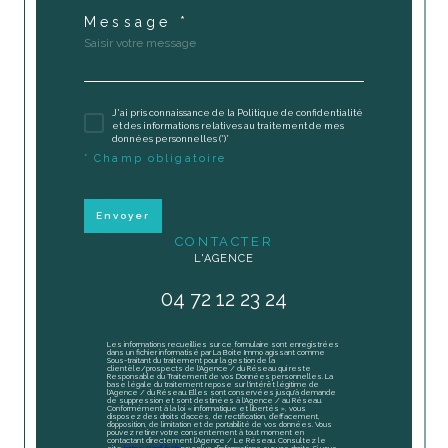
Message *
J'ai pris connaissance de la Politique de confidentialité
et des informations relatives au traitement de mes
données personnelles (*)*
* Champ obligatoire
Envoyer
CONTACTER
L'AGENCE
04 72 12 23 24
Les informations recueillies sur ce formulaire sont enregistrées
dans un fichier informatisé par La Boite Immo agissant comme
Sous-traitant du traitement pour la gestion de la
clientèle/prospects de l'Agence / du Réseau qui reste
Responsable du Traitement de vos Données personnelles. La
base légale du traitement repose sur l'intérêt légitime de
l'Agence / du Réseau. Elles sont conservées jusqu'à demande
de suppression et sont destinées à l'Agence / au Réseau.
Conformément à la loi « informatique et libertés », vous
disposez des droits d’accès, de rectification, d’effacement,
d’opposition, de limitation et de portabilité de vos données. Vous
pouvez retirer votre consentement à tout moment en
contactant directement l’Agence / Le Réseau. Consultez le