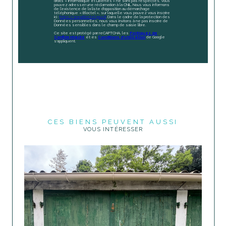
droits « Informatique et Libertés » ne sont pas respectés, vous
pouvez adresser une réclamation à la CNIL. Nous vous informons
de l’existence de la liste d'opposition au démarchage
téléphonique « Bloctel », sur laquelle vous pouvez vous inscrire
ici :
https://www.bloctel.gouv.fr
. Dans le cadre de la protection des
Données personnelles, nous vous invitons à ne pas inscrire de
Données sensibles dans le champ de saisie libre.
Ce site est protégé par reCAPTCHA, les
Politiques de
Confidentialité
et es
Conditions d'utilisation
de Google
s'appliquent.
CES BIENS PEUVENT AUSSI
VOUS INTÉRESSER