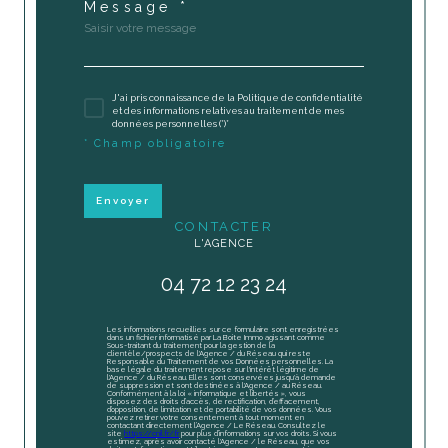
Message *
J'ai pris connaissance de la Politique de confidentialité
et des informations relatives au traitement de mes
données personnelles (*)*
* Champ obligatoire
Envoyer
CONTACTER
L'AGENCE
04 72 12 23 24
Les informations recueillies sur ce formulaire sont enregistrées
dans un fichier informatisé par La Boite Immo agissant comme
Sous-traitant du traitement pour la gestion de la
clientèle/prospects de l'Agence / du Réseau qui reste
Responsable du Traitement de vos Données personnelles. La
base légale du traitement repose sur l'intérêt légitime de
l'Agence / du Réseau. Elles sont conservées jusqu'à demande
de suppression et sont destinées à l'Agence / au Réseau.
Conformément à la loi « informatique et libertés », vous
disposez des droits d’accès, de rectification, d’effacement,
d’opposition, de limitation et de portabilité de vos données. Vous
pouvez retirer votre consentement à tout moment en
contactant directement l’Agence / Le Réseau. Consultez le
site
https://cnil.fr/fr
pour plus d’informations sur vos droits. Si vous
estimez, après avoir contacté l'Agence / le Réseau, que vos