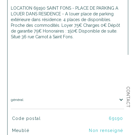
LOCATION 69190 SAINT FONS - PLACE DE PARKING A 
LOUER DANS RESIDENCE - A louer place de parking 
extérieure dans résidence. 4 places de disponibles. 
Proche des commodités. Loyer 75€ Charges 0€ Dépôt 
de garantie 75€ Honoraires : 150€ Disponible de suite. 
Situé 36 rue Carnot à Saint Fons.
CONTACT
général
TRAD_SIROCCO_Caracteristique
Valeurs
Code postal
69190
Meublé
Non renseigné