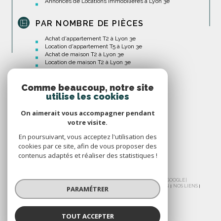
Annonces de Locations Immobilières à Lyon 3e
PAR NOMBRE DE PIÈCES
Achat d'appartement T2 à Lyon 3e
Location d'appartement T5 à Lyon 3e
Achat de maison T2 à Lyon 3e
Location de maison T2 à Lyon 3e
Comme beaucoup, notre site
utilise les cookies
On aimerait vous accompagner pendant
votre visite.
En poursuivant, vous acceptez l'utilisation des
cookies par ce site, afin de vous proposer des
contenus adaptés et réaliser des statistiques !
© 2026 | TOUS DROITS RÉSERVÉS | TRADUCTION POWERED BY GOOGLE |
NOS HONORAIRES
PLAN DU SITE
MENTIONS LÉGALES
ADMIN
NOS LIENS
PARAMÉTRER
POLITIQUE RGPD
COOKIES
TOUT ACCEPTER