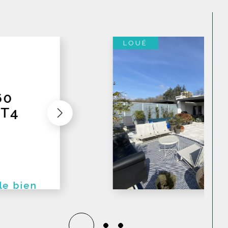
mations précises
de votre bien immobilier,
obiliers. Cette expertise vous garantit une
ie, en toute transparence et confiance.
LOUÉ
LLY
T5
TAGE
AT
ent toit-
 le bien
tat dans une
artement...