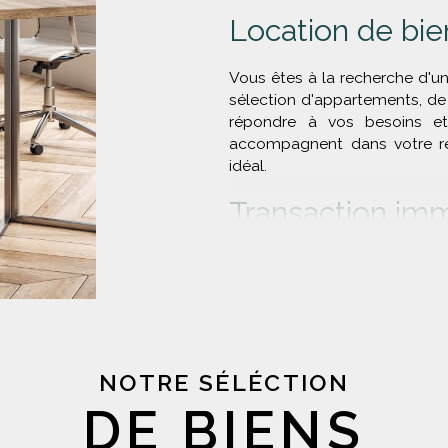
Location de bie
Vous êtes à la recherche d'u
sélection d'appartements, d
répondre à vos besoins et
accompagnent dans votre rec
idéal.
Transaction imm
Vous souhaitez acheter ou ve
de Lyon ? Notre agence me
transaction et vous accomp
votre projet.
Forts de notre expertise e
marché immobilier lyonnais,
NOTRE SÉLÉCTION
de biens immobiliers corres
DE BIENS
Grâce à nos
annonces immobi
biens, régulièrement mis à jou