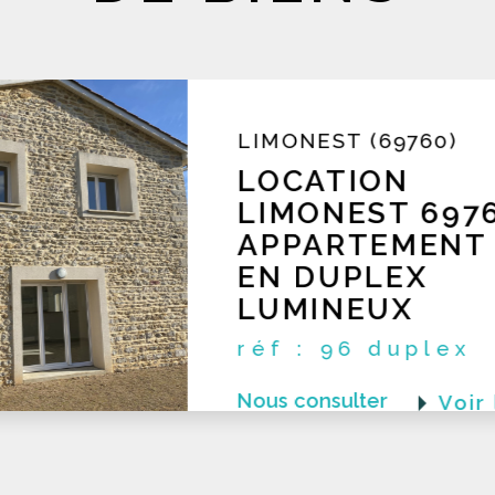
Nous vous offrons des
esti
réalisées par nos experts imm
transaction équitable et réuss
ÉCULLY (69130)
LOCATION ECU
69130
APPARTEMENT 
EN DERNIER É
EXCELLENT ÉT
réf : 232
LOCATION Ecully 69130 RARE Appartem
Nous consulter
Voir
terrase en dernier étage en excellent é
construction récente avec piscine. App