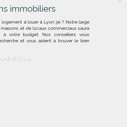
ns immobiliers
n logement à louer à Lyon 3e ? Notre large
e maisons et de locaux commerciaux saura
 à votre budget. Nos conseillers vous
herche et vous aident à trouver le bien
obilière
ndre votre bien dans le 3e arrondissement
t tout en œuvre pour faciliter votre
agner sereinement dans chaque étape de
t de notre connaissance approfondie du
 nous vous proposons une large sélection
pondant à vos critères et à votre budget.
lières
, vous accédez à un large éventail de
r.