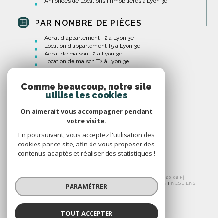
Annonces de Locations Immobilières à Lyon 3e
PAR NOMBRE DE PIÈCES
Achat d'appartement T2 à Lyon 3e
Location d'appartement T5 à Lyon 3e
Achat de maison T2 à Lyon 3e
Location de maison T2 à Lyon 3e
Comme beaucoup, notre site
utilise les cookies
On aimerait vous accompagner pendant
votre visite.
En poursuivant, vous acceptez l'utilisation des
cookies par ce site, afin de vous proposer des
contenus adaptés et réaliser des statistiques !
© 2026 | TOUS DROITS RÉSERVÉS | TRADUCTION POWERED BY GOOGLE |
NOS HONORAIRES
PLAN DU SITE
MENTIONS LÉGALES
ADMIN
NOS LIENS
PARAMÉTRER
POLITIQUE RGPD
COOKIES
TOUT ACCEPTER