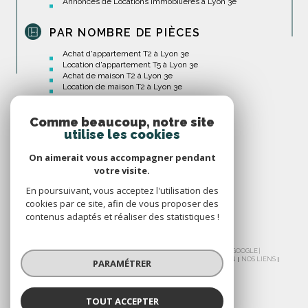
Annonces de Locations Immobilières à Lyon 3e
PAR NOMBRE DE PIÈCES
Achat d'appartement T2 à Lyon 3e
Location d'appartement T5 à Lyon 3e
Achat de maison T2 à Lyon 3e
Location de maison T2 à Lyon 3e
Comme beaucoup, notre site
utilise les cookies
On aimerait vous accompagner pendant
votre visite.
En poursuivant, vous acceptez l'utilisation des
cookies par ce site, afin de vous proposer des
contenus adaptés et réaliser des statistiques !
© 2026 | TOUS DROITS RÉSERVÉS | TRADUCTION POWERED BY GOOGLE |
NOS HONORAIRES
PLAN DU SITE
MENTIONS LÉGALES
ADMIN
NOS LIENS
PARAMÉTRER
POLITIQUE RGPD
COOKIES
TOUT ACCEPTER