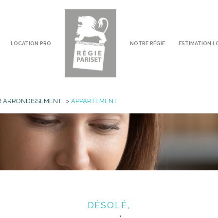
LOCATION PRO
NOTRE RÉGIE
ESTIMATION L
voir les
0
annonces
R ARRONDISSEMENT
APPARTEMENT
imer
1
LOCALISATION
LOYER
DÉSOLÉ,