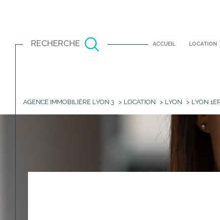
RECHERCHE
ACCUEIL
LOCATION
AGENCE IMMOBILIÈRE LYON 3
LOCATION
LYON
LYON 1E
Louer
Est
à l'année
TYPE DE BIEN
1
à l'année
Appartement
69001 - Lyon